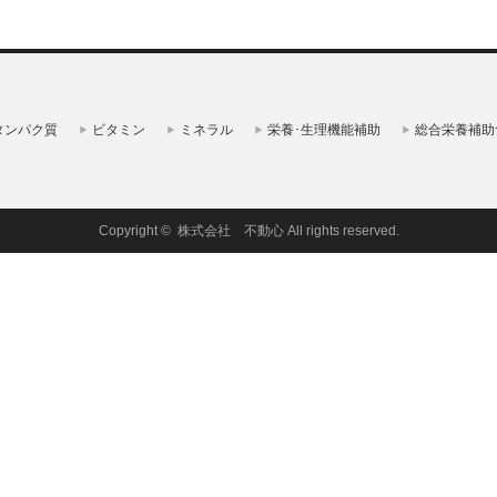
タンパク質
ビタミン
ミネラル
栄養･生理機能補助
総合栄養補助
Copyright ©
株式会社 不動心
All rights reserved.